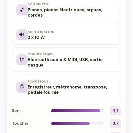
SONORITÉS
🎵
Pianos, pianos électriques, orgues,
cordes
AMPLIFICATION
🔊
2 x 10 W
CONNECTIQUE
🔌
Bluetooth audio & MIDI, USB, sortie
casque
FONCTIONS
✋
Enregistreur, métronome, transpose,
pédale fournie
Son
4,7
Toucher
3,7