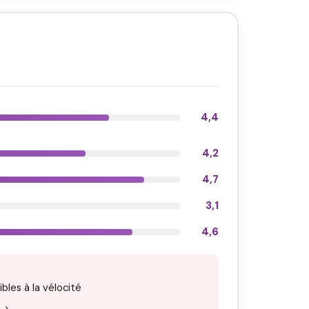
4,4
4,2
4,7
3,1
4,6
bles à la vélocité