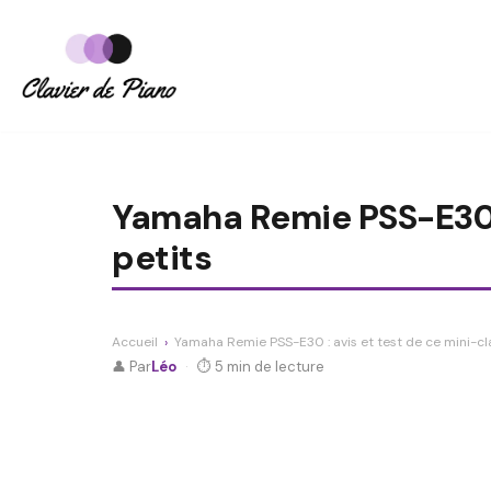
Aller
au
contenu
Yamaha Remie PSS-E30 : 
petits
Accueil
›
Yamaha Remie PSS-E30 : avis et test de ce mini-clav
👤 Par
Léo
·
⏱ 5 min de lecture